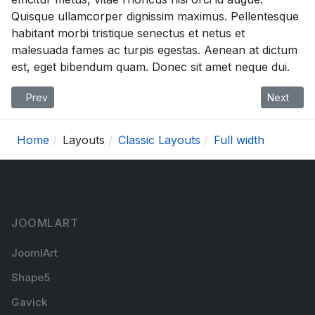
Quisque ullamcorper dignissim maximus. Pellentesque
habitant morbi tristique senectus et netus et
malesuada fames ac turpis egestas. Aenean at dictum
est, eget bibendum quam. Donec sit amet neque dui.
Previous article: Typography
Next artic
Prev
Next
Home
Layouts
Classic Layouts
Full width
JOOMLART
JoomlArt
Shape5
Gavick